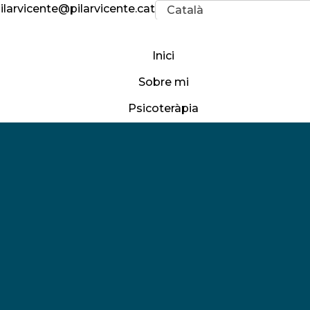
ilarvicente@pilarvicente.cat
Català
Inici
Sobre mi
Psicoteràpia
Projectes
Articles
Menu